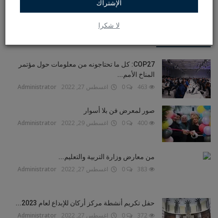
الإشتراك
لا شكرا
منشورات شائعة
COP27: كل ما تحتاجونه من معلومات حول مؤتمر
المناخ الأمم...
463
0
اغسطس 27, 2022
Administrator
صور لمعرض فن بلا أسوار
400
0
اغسطس 29, 2022
Administrator
من معارض وزارة التربية والتعليم...
383
0
اغسطس 27, 2022
Administrator
حفل تكريم أنشطة مركز أركان للإبداع لعام 2023...
372
0
اغسطس 27, 2022
Administrator