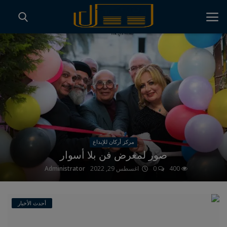
سجل
مقالات
صالة العرض
أحدث الأخبار
تسجيل الدخول
الصحفة الرئيسية
العربية
مركز أركان للإبداع
صور لمعرض فن بلا أسوار
400
0
اغسطس 29, 2022
Administrator
أحدث الأخبار