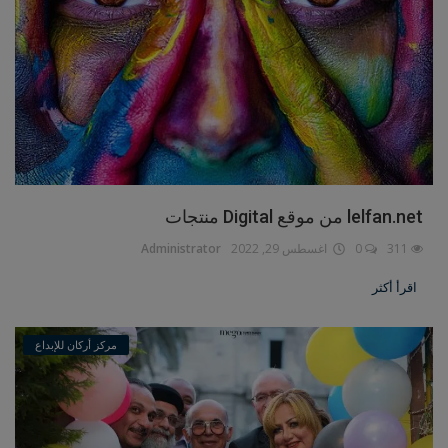
lelfan.net من موقع Digital منتجات
311
0
اغسطس 29, 2022
Administrator
اقرأ أكثر
مركز أركان للإبداع