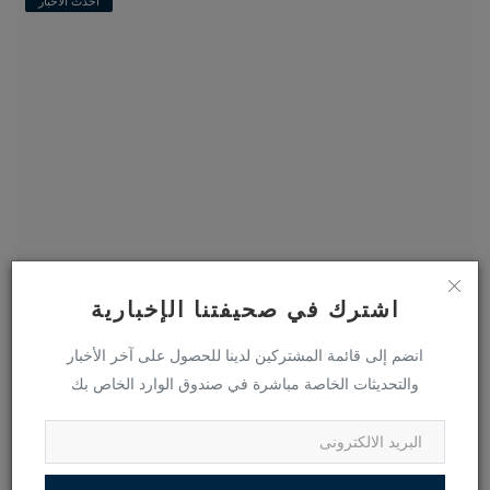
أحدث الأخبار
اشترك في صحيفتنا الإخبارية
من معارض وزارة التربية والتعليم...
انضم إلى قائمة المشتركين لدينا للحصول على آخر الأخبار
383
0
اغسطس 27, 2022
Administrator
والتحديثات الخاصة مباشرة في صندوق الوارد الخاص بك
افتتحت وزارة التربية والتعليم والتعليم الفنى، الثلاثاء، معرضًا للاقتصاد
المنزلي للفصل الدراسي الأول للعام الدراسى 2023/2022، بالقا...
اقرأ أكثر